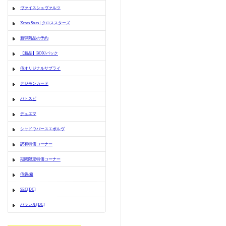
ヴァイスシュヴァルツ
Xross Stars | クロススターズ
新弾商品の予約
【新品】BOX/パック
侍オリジナルサプライ
デジモンカード
バトスピ
デュエマ
シャドウバースエボルヴ
訳有特価コーナー
期間限定特価コーナー
侍袋/箱
SEC[DC]
パラレル[DC]