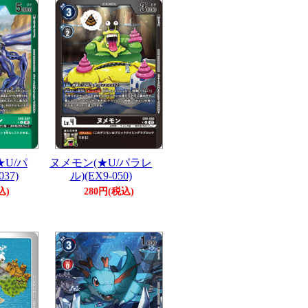
U/パ
ヌメモン(★U/パラレ
37)
ル)(EX9-050)
込)
280円(税込)