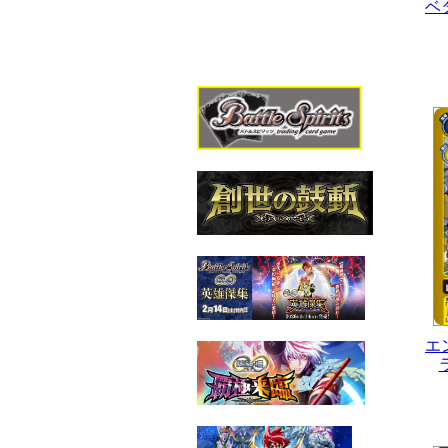
ベ
エ
ラ