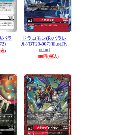
/パラ
ドラコモン(R/パラレ
72)
ル)(BT20-007)[illust.Ry
odan]
税込)
480円(税込)