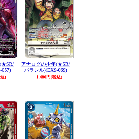
★SR/
アナログの少年(★SR/
057)
パラレル)(EX9-069)
税込)
1,480円(税込)