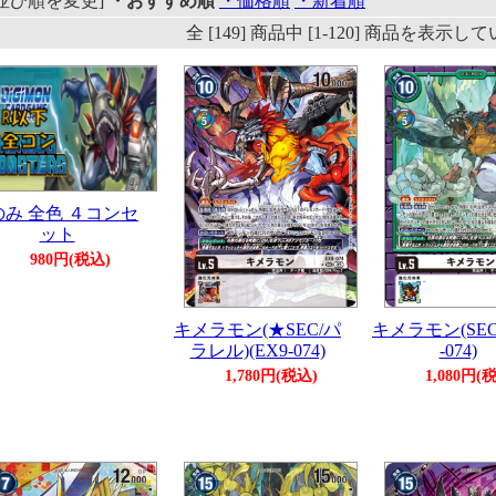
[並び順を変更]
・おすすめ順
・価格順
・新着順
全 [149] 商品中 [1-120] 商品を表示
のみ 全色 ４コンセ
ット
980円(税込)
キメラモン(★SEC/パ
キメラモン(SEC)
ラレル)(EX9-074)
-074)
1,780円(税込)
1,080円(