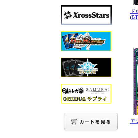
ド
(BT
アン