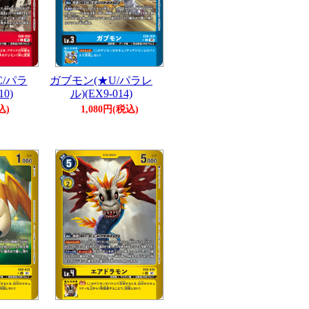
/パラ
ガブモン(★U/パラレ
10)
ル)(EX9-014)
込)
1,080円(税込)