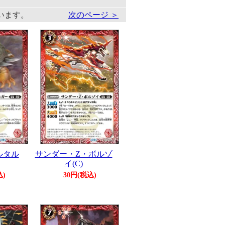
しています。
次のページ ＞
ルタル
サンダー・Z・ボルゾ
イ(C)
込)
30円(税込)