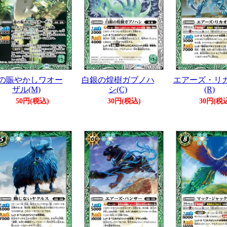
の賑やかしワオー
白銀の煌樹ガブノハ
エアーズ・リ
ザル(M)
シ(C)
(R)
50円(税込)
30円(税込)
30円(税