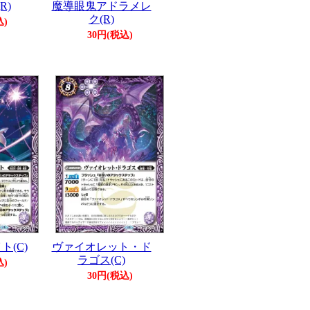
R)
魔導眼鬼アドラメレ
ク(R)
込)
30円(税込)
(C)
ヴァイオレット・ド
ラゴス(C)
込)
30円(税込)