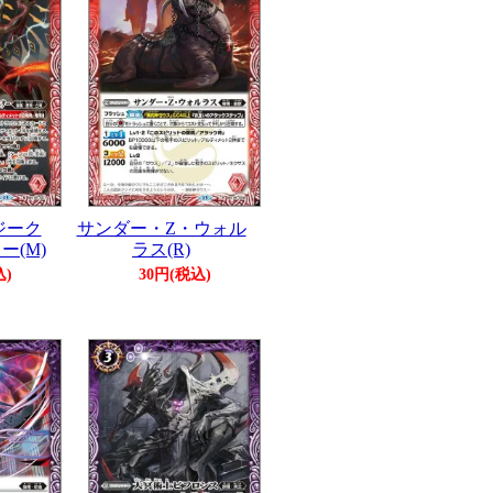
ジーク
サンダー・Z・ウォル
ー(M)
ラス(R)
込)
30円(税込)