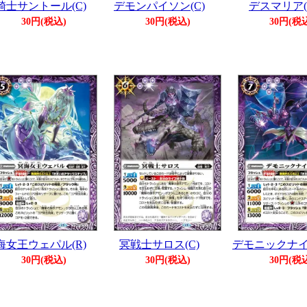
騎士サントール(C)
デモンパイソン(C)
デスマリア(
30円(税込)
30円(税込)
30円(税
海女王ウェパル(R)
冥戦士サロス(C)
デモニックナイト
30円(税込)
30円(税込)
30円(税