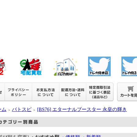
ーム
バトスピ
[BS76] エターナルブースター 永皇の輝き
＞
＞