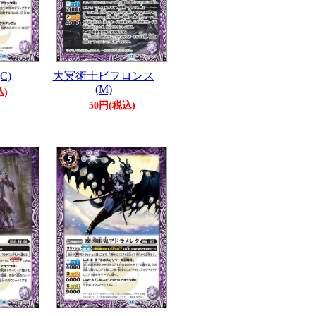
C)
大冥術士ビフロンス
(M)
込)
50円(税込)