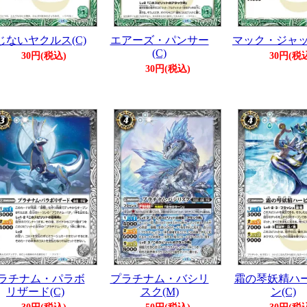
じないヤクルス(C)
エアーズ・パンサー
マック・ジャック
(C)
30円(税込)
30円(税
30円(税込)
ラチナム・パラボ
プラチナム・バシリ
霜の琴妖精ハ
リザード(C)
スク(M)
ン(C)