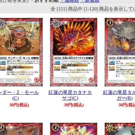
[並び順を変更]
・おすすめ順
・価格順
・新着順
全 [151] 商品中 [1-120] 商品を表示
ンダー・Z・モール
紅蓮の竜星カタナカ
紅蓮の竜星タ
(C)
サゴ(C)
ガー(R)
30円(税込)
30円(税込)
30円(税