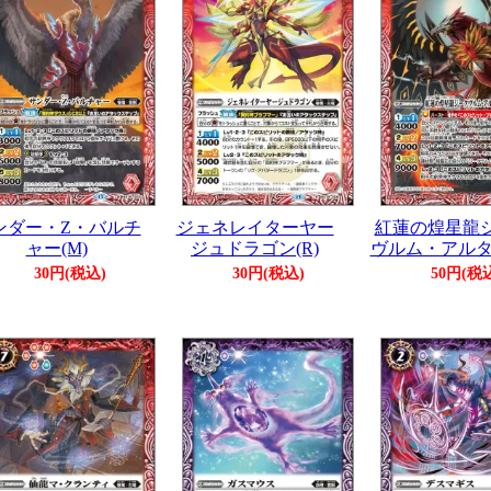
ンダー・Z・バルチ
ジェネレイターヤー
紅蓮の煌星龍
ャー(M)
ジュドラゴン(R)
ヴルム・アルタ
30円(税込)
30円(税込)
50円(税