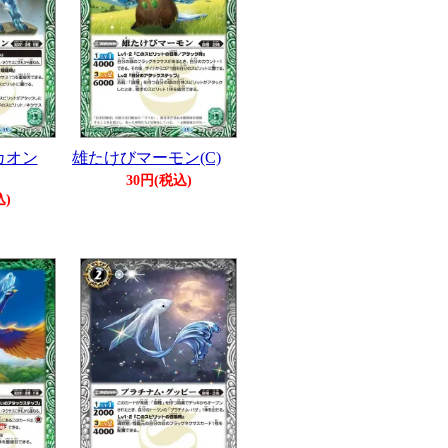
カオン
雄たけびマーモン(C)
30円(税込)
込)