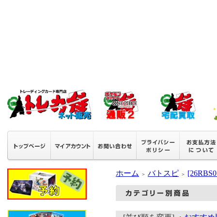
ホーム
バトスピ
[26RB
＞
＞