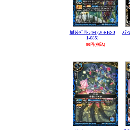
樹装ｸﾞﾘﾄﾗ(M)(26RBS0
ｽﾃｨ
1-085)
80円(税込)