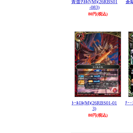
青蕾ｱﾈﾙﾅ(M)(26RBS01
蒼駆
-083)
80円(税込)
ﾄｰﾙｴﾙ(M)(26RBS01-01
ﾅｰ･
3)
80円(税込)