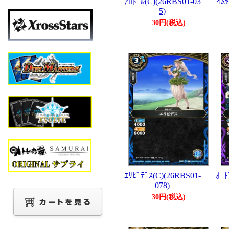
ｱﾛﾄｰﾙ(C)(26RBS01-03
ｲﾑｾ
5)
30円(税込)
ｴﾘﾋﾟﾃﾞｽ(C)(26RBS01-
ｵｰﾄ
078)
30円(税込)