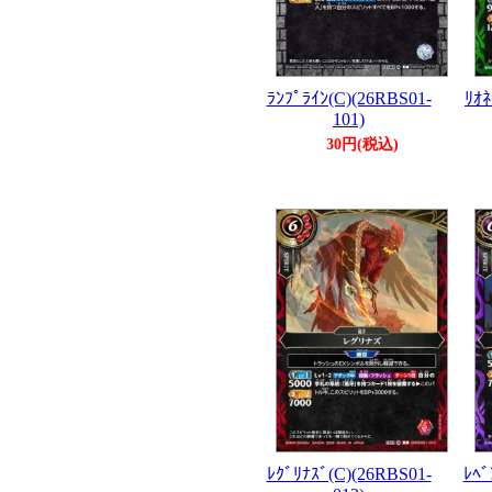
ﾗﾝﾌﾟﾗｲﾝ(C)(26RBS01-
ﾘｵﾈ
101)
30円(税込)
ﾚｸﾞﾘﾅｽﾞ(C)(26RBS01-
ﾚﾍﾞ