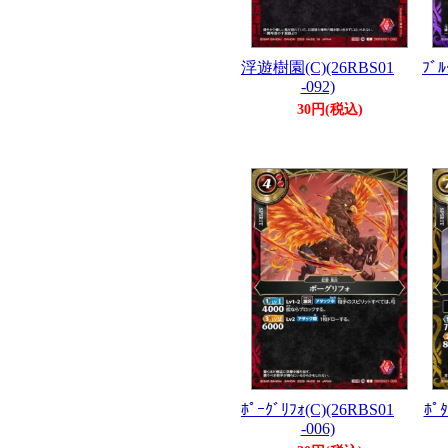
浮遊樹園(C)(26RBS01
ﾌﾞﾙ
-092)
30円(税込)
ﾎﾟｰｸﾞﾘﾌｫ(C)(26RBS01
ﾎﾟﾀ
-006)