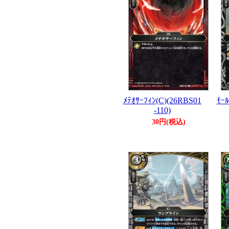
ﾒﾃｵｻｰﾌｨﾝ(C)(26RBS01
ﾓｰﾙ
-110)
30円(税込)