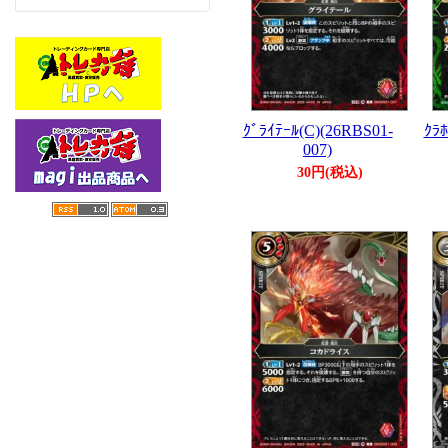
ｸﾞﾗｲﾃｰﾙ(C)(26RBS01-
ｸﾗﾎ
007)
30円(税込)