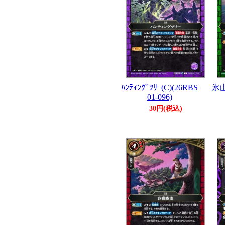
ﾊﾝﾃｨﾝｸﾞﾂﾘｰ(C)(26RBS
氷山
01-096)
30円(税込)