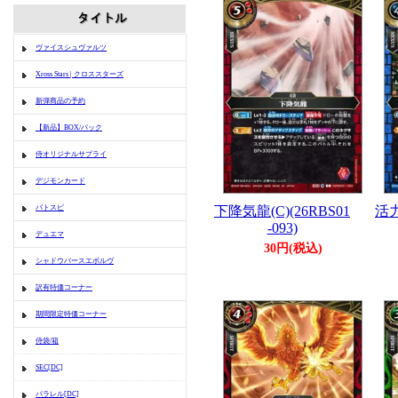
ヴァイスシュヴァルツ
Xross Stars | クロススターズ
新弾商品の予約
【新品】BOX/パック
侍オリジナルサプライ
デジモンカード
下降気龍(C)(26RBS01
活力
バトスピ
-093)
デュエマ
30円(税込)
シャドウバースエボルヴ
訳有特価コーナー
期間限定特価コーナー
侍袋/箱
SEC[DC]
パラレル[DC]