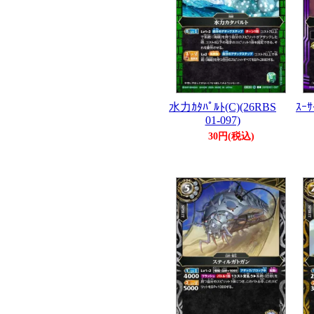
水力ｶﾀﾊﾟﾙﾄ(C)(26RBS
ｽｰｻ
01-097)
30円(税込)