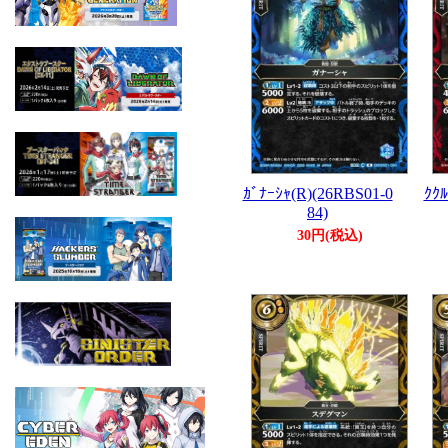
ｶﾞﾅｰｼｬ(R)(26RBS01-0
ｸｸﾙ
84)
30円(税込)