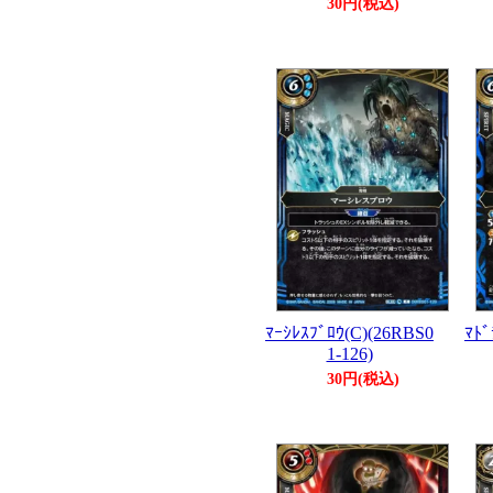
30円(税込)
ﾏｰｼﾚｽﾌﾞﾛｳ(C)(26RBS0
ﾏﾄﾞ
1-126)
30円(税込)