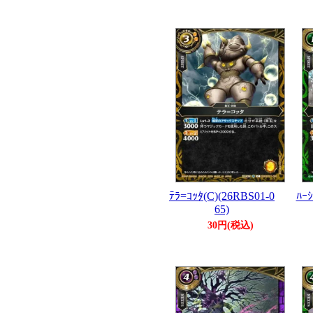
ﾃﾗ=ｺｯﾀ(C)(26RBS01-0
ﾊｰｼ
65)
30円(税込)