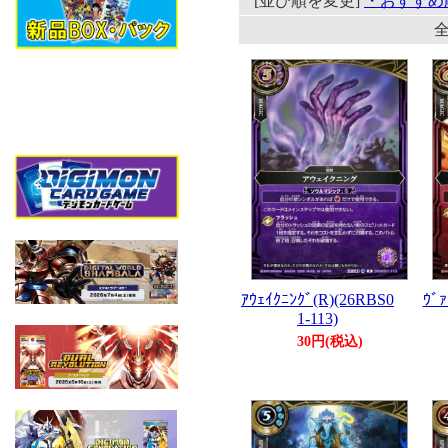
[並び順を変更]
・おすすめ
全
ｱｳｪｲｸﾆﾝｸﾞ(R)(26RBS0
ｳﾞｧ
1-113)
30円(税込)