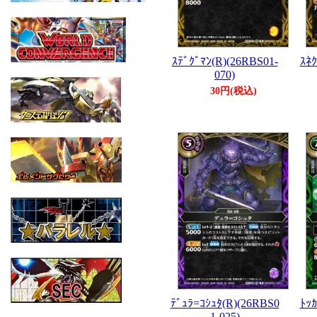
ｽﾃﾞｸﾞﾏﾝ(R)(26RBS01-
ｽﾈｸ
070)
30円(税込)
ﾃﾞｭﾗ=ｺｼｭﾀ(R)(26RBS0
ﾄｯｶ
1-025)