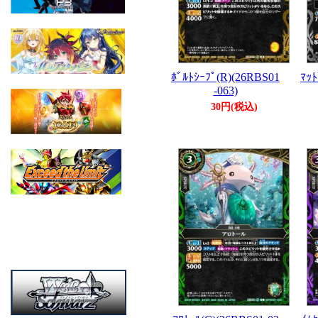
ﾎﾞﾙﾄｼｰﾌﾟ(R)(26RBS01
ﾏｯﾄ
-063)
30円(税込)