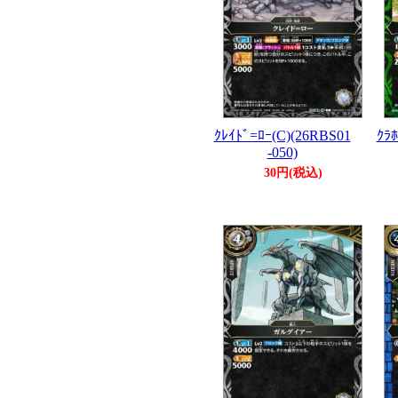
ｸﾚｲﾄﾞ=ﾛｰ(C)(26RBS01
ｸﾗﾎ
-050)
30円(税込)