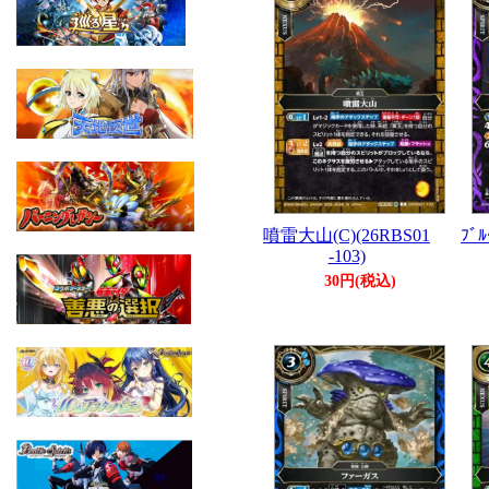
噴雷大山(C)(26RBS01
ﾌﾞﾙ
-103)
30円(税込)