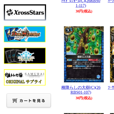
ﾊｲﾄﾞﾛﾌｫｰｽ(C)(26RBS0
ﾊｰｼ
1-117)
30円(税込)
種降らしの大樹(C)(26
ｿｰｻ
RBS01-107)
30円(税込)