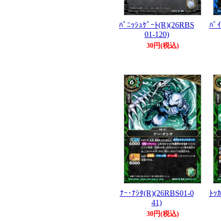
ﾊﾞﾆｯｼｭｹﾞｰﾄ(R)(26RBS
ﾊﾞｲ
01-120)
30円(税込)
ﾅｰ･ﾅｼﾀ(R)(26RBS01-0
ﾄｯｶ
41)
30円(税込)