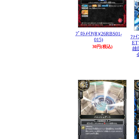
ﾌﾟﾛﾄﾒｲｱ(R)(26RBS01-
ﾌｧｲ
015)
ET
30円(税込)
雄巨