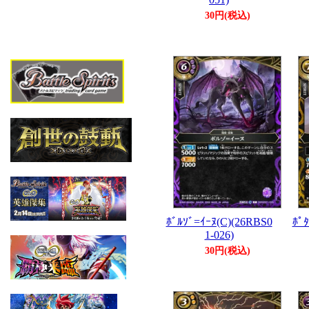
30円(税込)
ﾎﾞﾙｿﾞ=ｲｰﾇ(C)(26RBS0
ﾎﾟﾀ
1-026)
30円(税込)