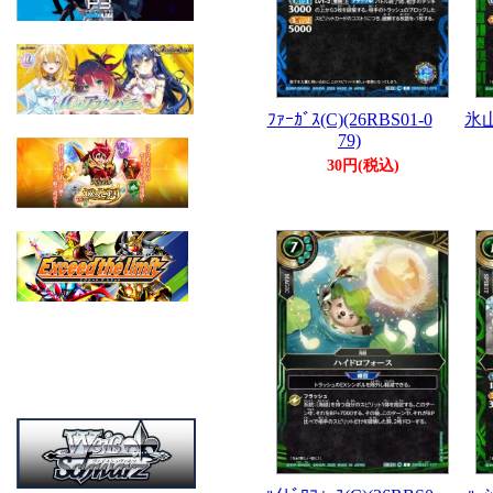
ﾌｧｰｶﾞｽ(C)(26RBS01-0
氷山
79)
30円(税込)