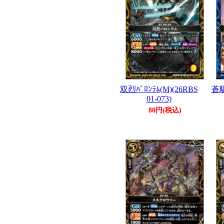
双烈ﾊﾞﾛﾝﾗﾑ(M)(26RBS
蒼駆
01-073)
80円(税込)