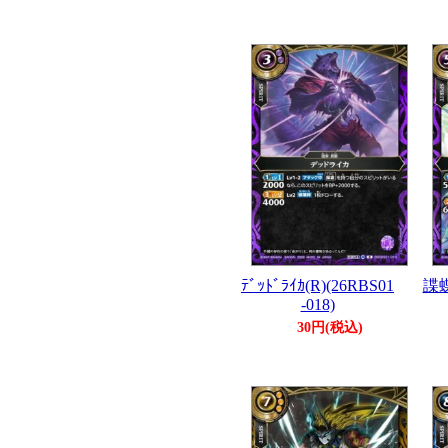
ﾃﾞｯﾄﾞﾗｲｶ(R)(26RBS01
諜蝶
-018)
30円(税込)