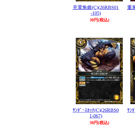
充電角錐(C)(26RBS01
重層
-105)
30円(税込)
ｻﾝﾀﾞｰｽｶｯﾁ(C)(26RBS0
ｻﾝﾀ
1-067)
30円(税込)