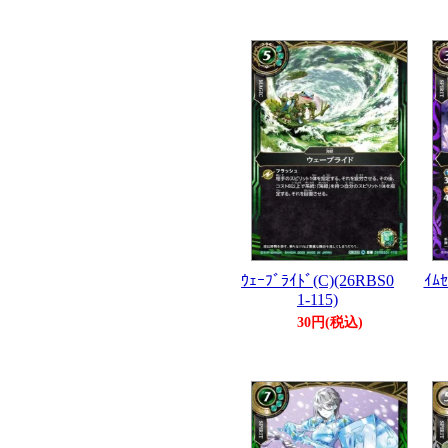
ｳｪｰﾌﾞﾗｲﾄﾞ(C)(26RBS0
ｲﾑｾ
1-115)
30円(税込)