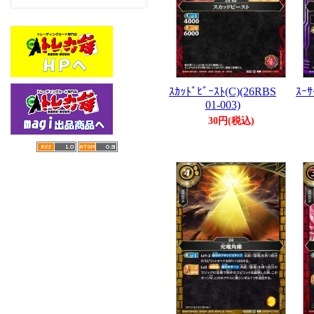
ｽｶｯﾄﾞﾋﾞｰｽﾄ(C)(26RBS
ｽｰｻ
01-003)
30円(税込)