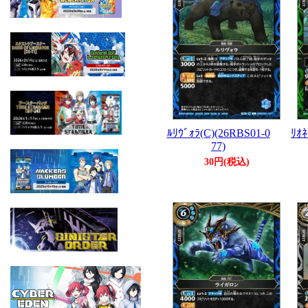
ﾙﾘｳﾞｫﾗ(C)(26RBS01-0
ﾘｵﾈ
77)
30円(税込)