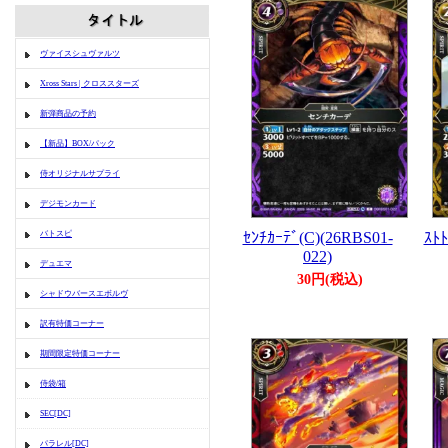
ヴァイスシュヴァルツ
Xross Stars | クロススターズ
新弾商品の予約
【新品】BOX/パック
侍オリジナルサプライ
デジモンカード
ｾﾝﾁｶｰﾃﾞ(C)(26RBS01-
ｽﾄﾄ
バトスピ
022)
デュエマ
30円(税込)
シャドウバースエボルヴ
訳有特価コーナー
期間限定特価コーナー
侍袋/箱
SEC[DC]
パラレル[DC]