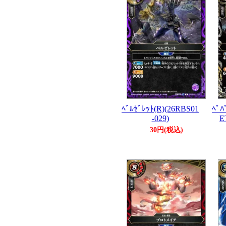
ﾍﾞﾙｾﾞﾚｯﾄ(R)(26RBS01
ﾍﾟﾊ
-029)
E
30円(税込)