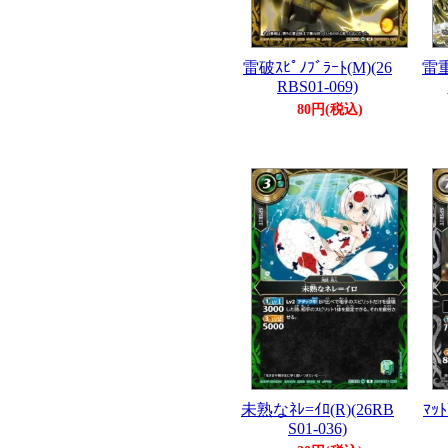
雷破ｽﾋﾟﾉﾌﾞﾗｰﾄ(M)(26
雷重
RBS01-069)
80円(税込)
未熟なﾈﾚ=ｲﾛ(R)(26RB
ﾏｯﾄ
S01-036)