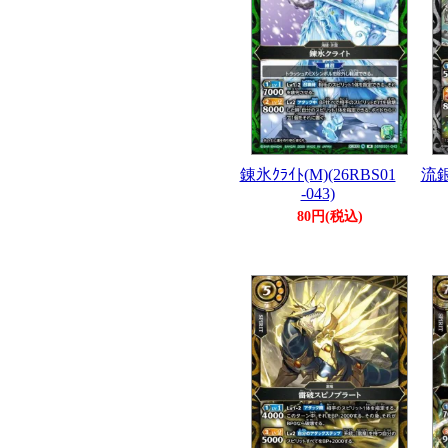
錬氷ｸﾗｲﾄ(M)(26RBS01
流銀
-043)
80円(税込)