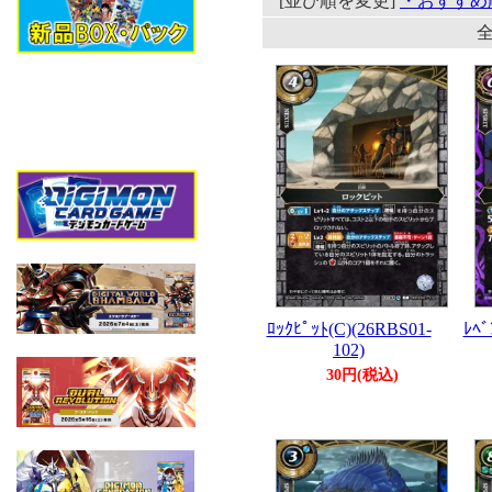
[並び順を変更]
・おすすめ
全
ﾛｯｸﾋﾟｯﾄ(C)(26RBS01-
ﾚﾍﾞ
102)
30円(税込)