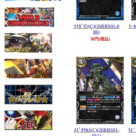
ﾗｲｶﾞﾛﾝ(C)(26RBS01-0
ﾓｰﾙ
86)
30円(税込)
ﾒｽﾞﾀｳﾙｽ(C)(26RBS01-
ﾏﾄﾞ
051)