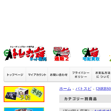
ホーム
バトスピ
[26RB
＞
＞