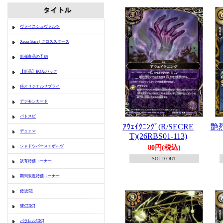
ヴァイスシュヴァルツ
Xross Stars | クロススターズ
新弾商品の予約
【新品】BOX/パック
侍オリジナルサプライ
デジモンカード
バトスピ
ｱｳｪｲｸﾆﾝｸﾞ(R/SECRE
艶烈
デュエマ
T)(26RBS01-113)
シャドウバースエボルヴ
80円(税込)
SOLD OUT
訳有特価コーナー
期間限定特価コーナー
侍袋/箱
SEC[DC]
パラレル[DC]