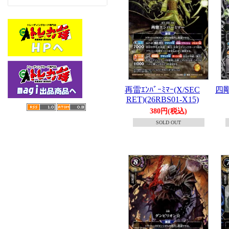
再雷ｴﾝﾊﾞｰﾐﾏｰ(X/SEC
四剛ｷ
RET)(26RBS01-X15)
380円(税込)
SOLD OUT