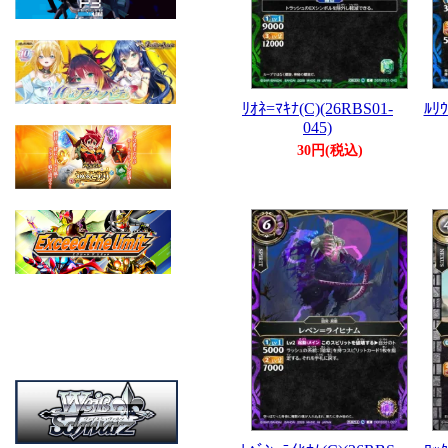
ﾘｵﾈ=ﾏｷﾅ(C)(26RBS01-
ﾙﾘｳ
045)
30円(税込)