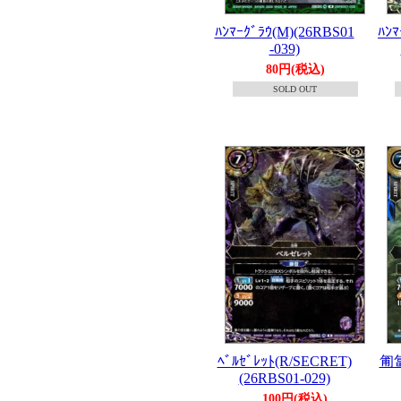
ﾊﾝﾏｰｸﾞﾗｳ(M)(26RBS01
ﾊﾝﾏ
-039)
80円(税込)
SOLD OUT
ﾍﾞﾙｾﾞﾚｯﾄ(R/SECRET)
匍匐
(26RBS01-029)
100円(税込)