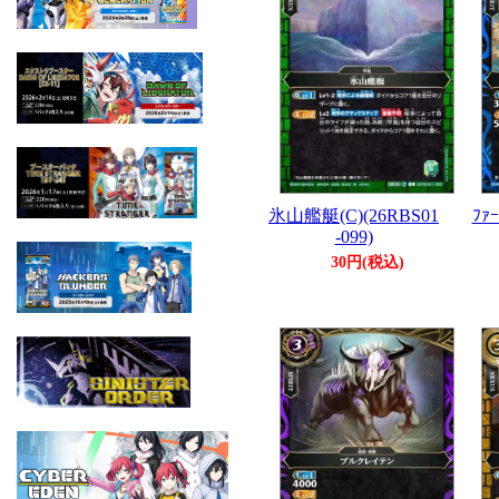
氷山艦艇(C)(26RBS01
ﾌｧｰ
-099)
30円(税込)