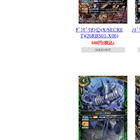
ﾀﾞﾝﾋﾟﾘｵﾝ公(X/SECRE
ﾉﾄﾞ
T)(26RBS01-X06)
680円(税込)
SOLD OUT