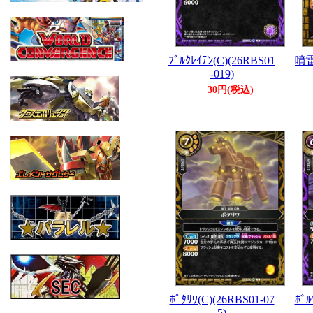
ﾌﾞﾙｸﾚｲﾃﾝ(C)(26RBS01
噴雷
-019)
30円(税込)
ﾎﾟﾀﾘﾜ(C)(26RBS01-07
ﾎﾞﾙ
5)