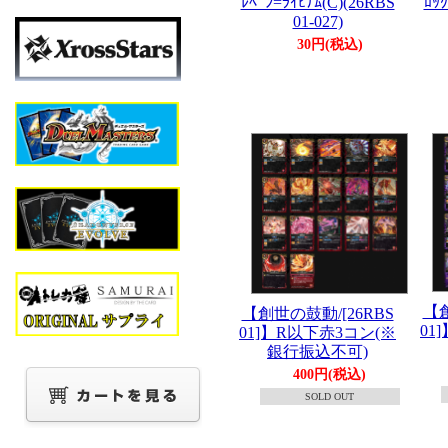
ﾚﾍﾞﾝ=ﾗｲﾋﾅﾑ(C)(26RBS
ﾛｯｸ
01-027)
30円(税込)
【創
【創世の鼓動/[26RBS
01
01]】R以下赤3コン(※
銀行振込不可)
400円(税込)
SOLD OUT