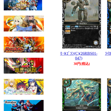
ﾓｰﾙｺﾞﾗﾝ(C)(26RBS01-
ﾗｲｶ
047)
30円(税込)