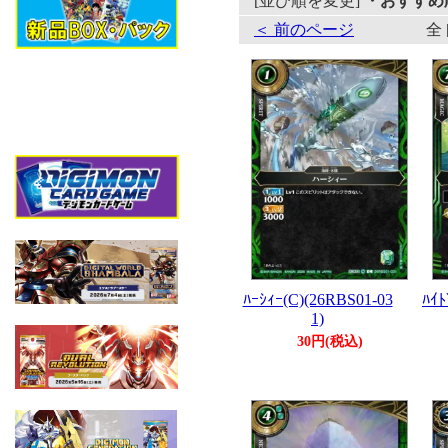
[並び順を変更]
・おすすめ
＜ 前のページ
全 
ﾊｰｼｨｰ(C)(26RBS01-03
ﾊｲﾄ
1)
30円(税込)