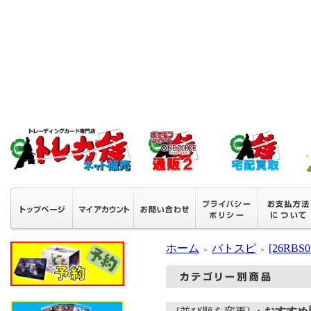
ホーム
バトスピ
[26RB
＞
＞