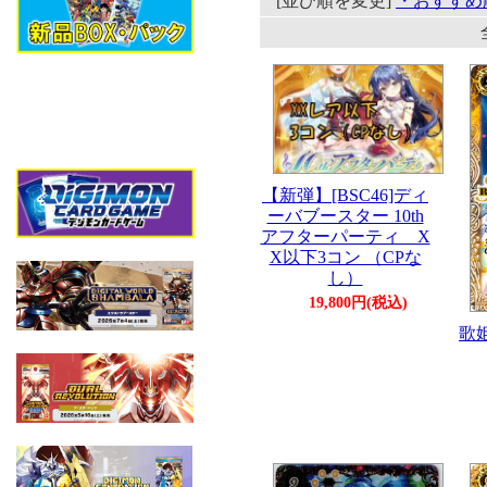
[並び順を変更]
・おすすめ
【新弾】[BSC46]ディ
ーバブースター 10th
アフターパーティ X
X以下3コン （CPな
し）
19,800円(税込)
歌姫