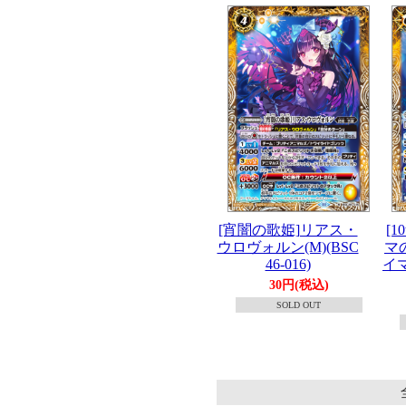
[宵闇の歌姫]リアス・
[
ウロヴォルン(M)(BSC
マ
46-016)
イマ
30円(税込)
SOLD OUT