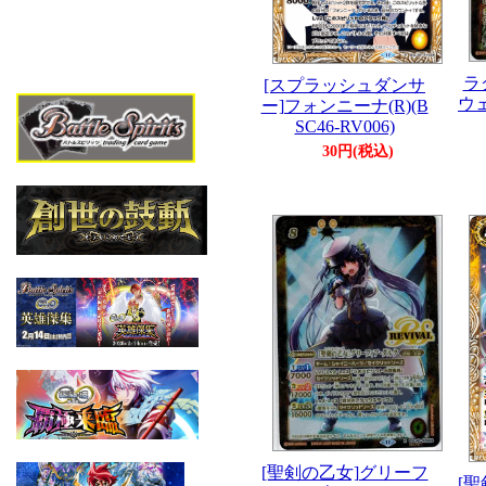
ラ
[スプラッシュダンサ
ウェ
ー]フォンニーナ(R)(B
SC46-RV006)
30円(税込)
[聖剣の乙女]グリーフ
[