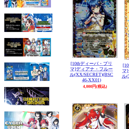
[10thディーバ・プリ
[
マ]ディアナ・フルー
マ
ル(XX/SECRET)(BSC
ル(
46-XX01)
4,000円(税込)