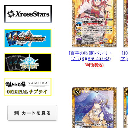
[百華の歌姫]バンリ・
[
ソラ(R)(BSC46-032)
マ]
30円(税込)