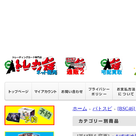
ホーム
バトスピ
[BSC
＞
＞