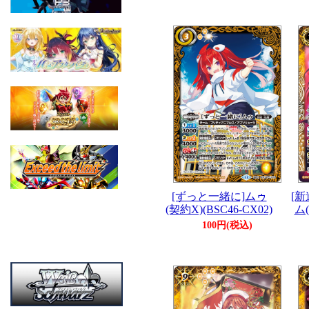
[ずっと一緒に]ムゥ
[
(契約X)(BSC46-CX02)
ム(
100円(税込)