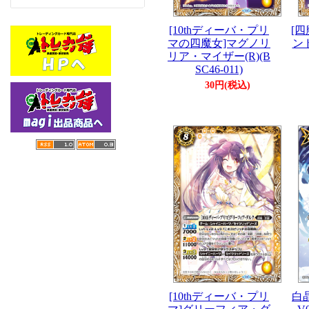
[10thディーバ・プリ
[
マの四魔女]マグノリ
ンド
リア・マイザー(R)(B
SC46-011)
30円(税込)
[10thディーバ・プリ
白晶