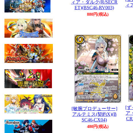
ィア・ダルク(R/SECR
ィア
ET)(BSC46-RV003)
880円(税込)
[
[敏腕プロデューサー]
ア・
アルテミス(契約X)(B
CR
SC46-CX04)
480円(税込)