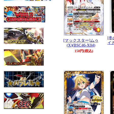
[
[マックスター]ムゥ
イガ
(X)(BSC46-X04)
150円(税込)