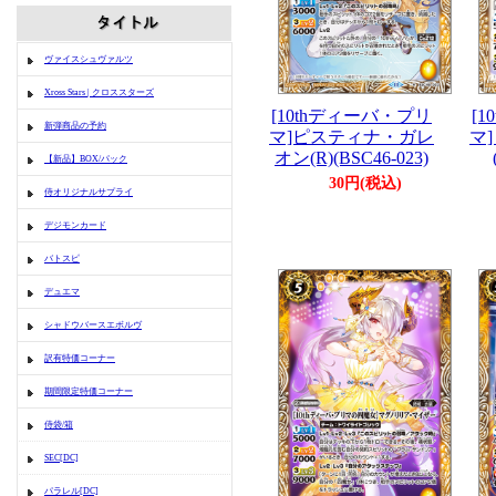
ヴァイスシュヴァルツ
Xross Stars | クロススターズ
[10thディーバ・プリ
[
新弾商品の予約
マ]ピスティナ・ガレ
マ
オン(R)(BSC46-023)
【新品】BOX/パック
30円(税込)
侍オリジナルサプライ
デジモンカード
バトスピ
デュエマ
シャドウバースエボルヴ
訳有特価コーナー
期間限定特価コーナー
侍袋/箱
SEC[DC]
パラレル[DC]