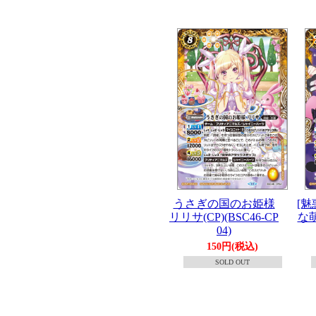
うさぎの国のお姫様
[魅
リリサ(CP)(BSC46-CP
な萌
04)
150円(税込)
SOLD OUT